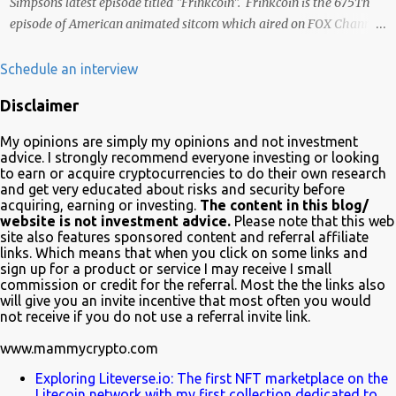
Simpsons latest episode titled "Frinkcoin". Frinkcoin is the 675Th
episode of American animated sitcom which aired on FOX Channel
February 23rd 2020. The plot of the comedy evolved around the
development, adoption and the demise of Frinkcoin cryptocurrency.
Schedule an interview
The show brought the subject matter to a wide audience and is
Disclaimer
quite educative about blockchain. In a very funny way of course.
Watch it on Fox Many crypto advocates highlighted the episode on
My opinions are simply my opinions and not investment
Twitter in celebration. Despite Litecoin being hilariously featured in
advice. I strongly recommend everyone investing or looking
an anti-blockchain formula; Charlie Lee the creator of Litecoin, was
to earn or acquire cryptocurrencies to do their own research
and get very educated about risks and security before
one of the first to tweet his excitement about the mention. Also on
acquiring, earning or investing.
The content in this blog/
Twitter, @TheSimpsons account is having fun with the audience
website is not investment advice.
Please note that this web
and the crypto community by running an asset pool. "Which one
site also features sponsored content and referral affiliate
links. Which means that when you click on some links and
would you invest in?" With FrinkCoin taking the lead...
sign up for a product or service I may receive I small
commission or credit for the referral. Most the the links also
will give you an invite incentive that most often you would
not receive if you do not use a referral invite link.
www.mammycrypto.com
Exploring Liteverse.io: The first NFT marketplace on the
Litecoin network with my first collection dedicated to