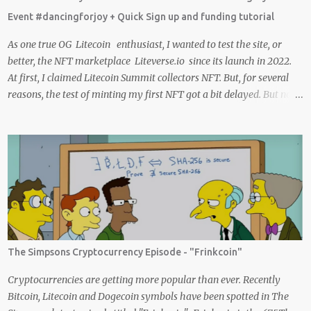
isso, mas que tal agente tentar? Foi muito legal encontrar com a
Event #dancingforjoy + Quick Sign up and funding tutorial
comunidade brasileira em uma LIVE novamente e espero poder ...
As one true OG Litecoin enthusiast, I wanted to test the site, or
better, the NFT marketplace Liteverse.io since its launch in 2022.
At first, I claimed Litecoin Summit collectors NFT. But, for several
reasons, the test of minting my first NFT got a bit delayed. But now
I finally have the time and the need to make use of it for a larger
cause. I am sad I procrastinated a little. As it would have been a
great honor to be the first one to give it a try, but given my lack of
technical skills to use just code to mint outside of a marketplace,
waiting was a great idea since the site is super user-friendly and it's
quality has improved considerably. I would say Liteverse.io is ready
for the mainstream. Minting on it or acquiring an NFT on the
Litecoin network is now a Piece of cake! In this article I will describe
my experience, the reason why my first series of NFTs was created,
The Simpsons Cryptocurrency Episode - "Frinkcoin"
and most importantly the advantages and disadvantages of
creating an nft (Non-fungible To...
Cryptocurrencies are getting more popular than ever. Recently
Bitcoin, Litecoin and Dogecoin symbols have been spotted in The