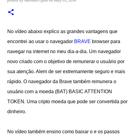
posted by
Mamaecrypto
on
May 01, 2019
1
test of minting my first NFT got a bit delayed. But now I
finally have the time and the need to make use of it for a
larger cause. I am sad I procrastinated a little. As it
would have been a great honor to be the first one to
No vídeo abaixo explico as grandes vantagens que
give it a try, but given my lack of technical skills to use
just code to mint outside of a marketplace, waiting was
encontrei ao usar o navegador
BRAVE
browser para
a great idea since the site is super user-friendly and it's
navegar na internet no meu dia-a-dia. Um navegador
quality has improved considerably. I would say
novo criado com o objetivo de remunerar o usuário por
Liteverse.io is ready for the mainstream. Minting on it
or acquiring an NFT on the Litecoin network is now a
sua atenção. Alem de ser extremamente seguro e mais
Piece of cake! In this article I will describe my
rápido. O navegador da Brave também remunera o
experience, the reason why my first series of NFTs was
created, and most importantly the advantages and
usuário com a moeda (BAT) BASIC ATTENTION
disadvantages of creating an nft (Non-fungible To...
TOKEN. Uma cripto moeda que pode ser convertida por
dinheiro.
No vídeo também ensino como baixar o e os passos