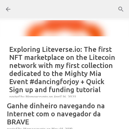
Skip to main content
Exploring Liteverse.io: The first
NFT marketplace on the Litecoin
network with my first collection
dedicated to the Mighty Mia
Event #dancingforjoy + Quick
Sign up and funding tutorial
posted by
Mamaecrypto
on
April 16, 2023
Ganhe dinheiro navegando na
As one true OG Litecoin enthusiast, I wanted to test
the site, or better, the NFT marketplace Liteverse.io
Internet com o navegador da
since its launch in 2022. At first, I claimed Litecoin
BRAVE
Summit collectors NFT. But, for several reasons, the